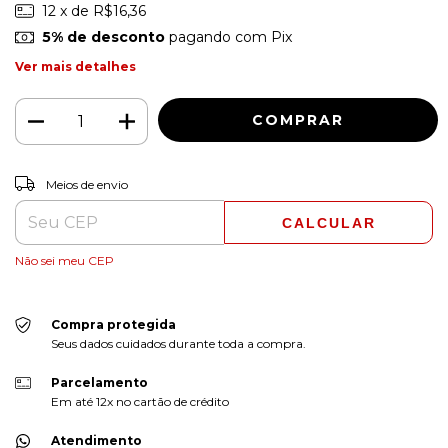
12
x de
R$16,36
5% de desconto
pagando com Pix
Ver mais detalhes
ALTERAR CEP
Entregas para o CEP:
Meios de envio
CALCULAR
Não sei meu CEP
Compra protegida
Seus dados cuidados durante toda a compra.
Parcelamento
Em até 12x no cartão de crédito
Atendimento