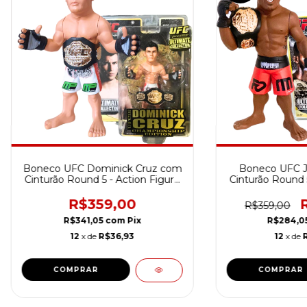
Boneco UFC Dominick Cruz com
Boneco UFC J
Cinturão Round 5 - Action Figure
Cinturão Round 5
Original
Orig
R$359,00
R$359,00
R$341,05
com
Pix
R$284,0
12
x de
R$36,93
12
x de